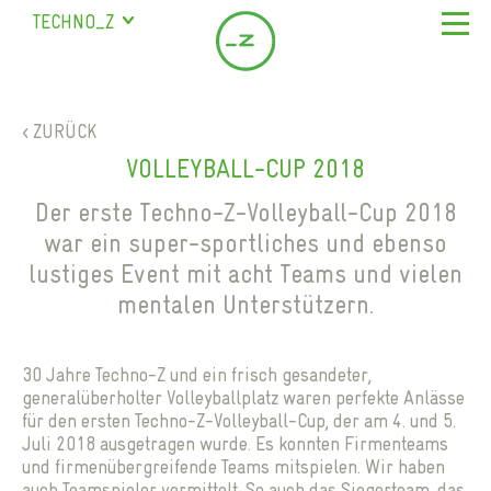
TECHNO_Z
SALZBURG
URSTEIN
ÜBER UNS
STUDENTENHEIM
< ZURÜCK
UNTERNEHMEN
STANDORT & SERVICE
BISCHOFSHOFEN
VOLLEYBALL-CUP 2018
LEISTUNGEN
BÜROS IN SALZBURG MIETEN
ÜBERSICHT & FIRMEN
SAALFELDEN
MEILENSTEINE
Der erste Techno-Z-Volleyball-Cup 2018
SEMINARRÄUME SALZBURG
MARIAPFARR
NEWSROOM
war ein super-sportliches und ebenso
TEAM
COWORKING
lustiges Event mit acht Teams und vielen
PRESSE
FAQ
KONTAKT
SCIENCE CITY SALZBURG
mentalen Unterstützern.
BLOG
GASTRONOMIE
DE
NEWS
KINDERBETREUUNG
30 Jahre Techno-Z und ein frisch gesandeter,
MAGAZIN
MITARBEITERWOHNUNGEN
generalüberholter Volleyballplatz waren perfekte Anlässe
VERANSTALTUNGEN
für den ersten Techno-Z-Volleyball-Cup, der am 4. und 5.
PARKPLÄTZE
DOWNLOADS
Juli 2018 ausgetragen wurde. Es konnten Firmenteams
STUDENTENHEIM
und firmenübergreifende Teams mitspielen. Wir haben
auch Teamspieler vermittelt. So auch das Siegerteam, das