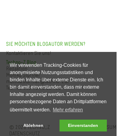
SIE MÖCHTEN BLOGAUTOR WERDEN?
Kontaktieren Sie uns!
Techno-Z Blog
Wir verwenden Tracking-Cookies für
Redaktion
anonymisierte Nutzungsstatistiken und
Monika Sturmer
binden Inhalte über externe Dienste ein. Ich
monika.sturmer@techno-z.at
bin damit einverstanden, dass mir externe
Tel. +43 662 45 48 88 150
Inhalte angezeigt werden. Damit können
personenbezogene Daten an Drittplattformen
übermittelt werden.
Mehr erfahren
Ablehnen
Einverstanden
© 2026 TECHNO_Z
KONTAKT
IMPRESSUM
DATENSCHUTZ