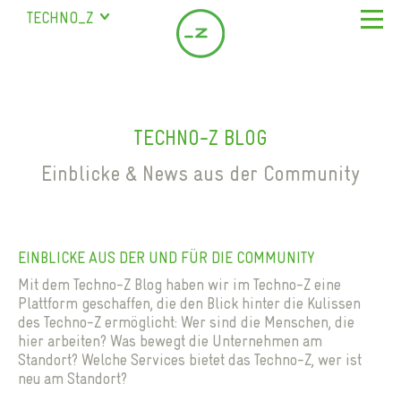
TECHNO_Z
SALZBURG
URSTEIN
ÜBER UNS
STUDENTENHEIM
UNTERNEHMEN
STANDORT & SERVICE
BISCHOFSHOFEN
TECHNO-Z BLOG
LEISTUNGEN
BÜROS IN SALZBURG MIETEN
ÜBERSICHT & FIRMEN
SAALFELDEN
MEILENSTEINE
Einblicke & News aus der Community
SEMINARRÄUME SALZBURG
MARIAPFARR
NEWSROOM
TEAM
COWORKING
PRESSE
FAQ
KONTAKT
SCIENCE CITY SALZBURG
BLOG
EINBLICKE AUS DER UND FÜR DIE COMMUNITY
GASTRONOMIE
DE
NEWS
Mit dem Techno-Z Blog haben wir im Techno-Z eine
KINDERBETREUUNG
EN
Plattform geschaffen, die den Blick hinter die Kulissen
MAGAZIN
MITARBEITERWOHNUNGEN
des Techno-Z ermöglicht: Wer sind die Menschen, die
VERANSTALTUNGEN
hier arbeiten? Was bewegt die Unternehmen am
PARKPLÄTZE
Standort? Welche Services bietet das Techno-Z, wer ist
DOWNLOADS
STUDENTENHEIM
neu am Standort?