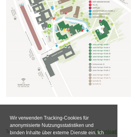
Wir verwenden Tracking-Cookies für
anonymisierte Nutzungsstatistiken und
Techno-Z und Science City-Lageplan zum
Download
binden Inhalte über externe Dienste ein. Ich