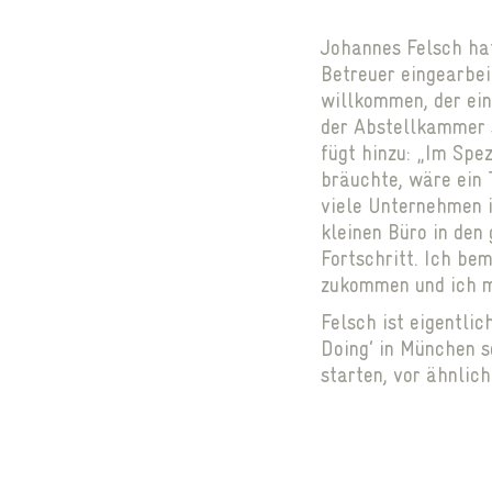
Johannes Felsch hat
Betreuer eingearbei
willkommen, der ein
der Abstellkammer s
fügt hinzu: „Im Spe
bräuchte, wäre ein 
viele Unternehmen i
kleinen Büro in den
Fortschritt. Ich be
zukommen und ich m
Felsch ist eigentli
Doing‘ in München s
starten, vor ähnlic