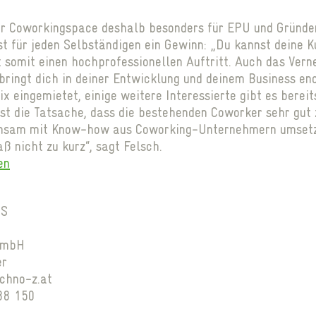
der Coworkingspace deshalb besonders für EPU und Gründe
st für jeden Selbständigen ein Gewinn: „Du kannst deine K
somit einen hochprofessionellen Auftritt. Auch das Vern
ringt dich in deiner Entwicklung und deinem Business eno
ix eingemietet, einige weitere Interessierte gibt es berei
ist die Tatsache, dass die bestehenden Coworker sehr gu
insam mit Know-how aus Coworking-Unternehmern umsetz
 nicht zu kurz“, sagt Felsch.
en
IS
GmbH
er
chno-z.at
 88 150