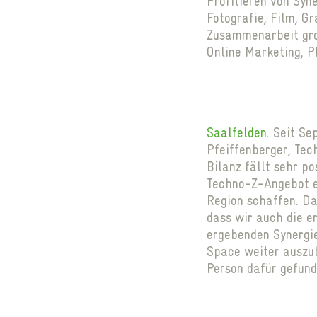
Profitieren von Sy
Fotografie, Film, G
Zusammenarbeit gro
Online Marketing, P
Saalfelden.
Seit Sep
Pfeiffenberger, Tec
Bilanz fällt sehr p
Techno-Z-Angebot ei
Region schaffen. Da
dass wir auch die e
ergebenden Synergie
Space weiter auszub
Person dafür gefund