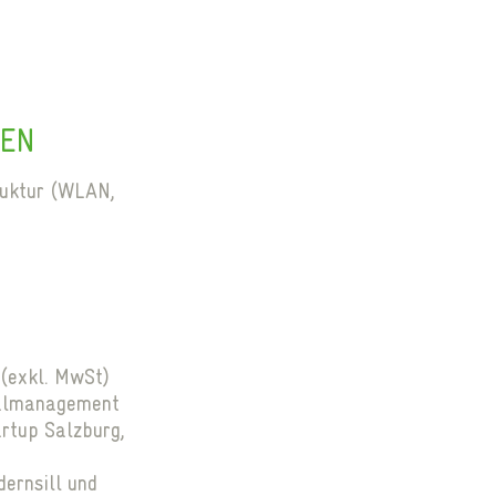
DEN
ruktur (WLAN,
(exkl. MwSt)
nalmanagement
rtup Salzburg,
dernsill und