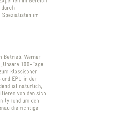
Experten im Bereich
Coworking Betreuer Johannes Felsch
n durch
Next
Spezialisten im
n Betrieb. Werner
: „Unsere 100-Tage
 zum klassischen
s und EPU in der
end ist natürlich,
tieren von den sich
nity rund um den
nau die richtige