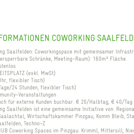
FORMATIONEN COWORKING SAALFEL
g Saalfelden: Coworkingspace mit gemeinsamer Infrast
versperrbare Schränke, Meeting-Raum): 160m² Fläche
stenlos
ITSPLATZ (exkl. MwSt)
r, flexibler Tisch)
age/24 Stunden, flexibler Tisch)
munity-Veranstaltungen
h für externe Kunden buchbar: € 20/Halbtag, € 40/Tag 
g Saalfelden ist eine gemeinsame Initiative von: Regio
Saalachtal, Wirtschaftskammer Pinzgau, Komm Bleib, Sta
alfelden, Techno-Z
HUB Coworking Spaces im Pinzgau: Krimml, Mittersill, Nie