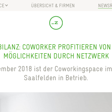
CE
ÜBERSICHT & FIRMEN
NEWS
G MIETEN
PRESS
ALZBURG
BLOG
NEWS
ZBURG
MAGAZ
BILANZ: COWORKER PROFITIEREN VON
VERAN
MÖGLICHKEITEN DURCH NETZWERK
G
DOWN
NUNGEN
ember 2018 ist der Coworkingspace i
Saalfelden in Betrieb.