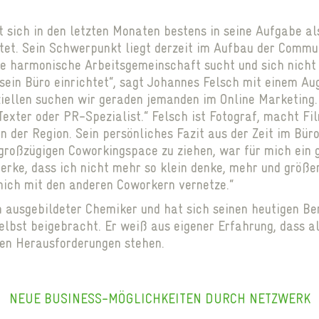
 sich in den letzten Monaten bestens in seine Aufgabe a
tet. Sein Schwerpunkt liegt derzeit im Aufbau der Commun
e harmonische Arbeitsgemeinschaft sucht und sich nicht 
ein Büro einrichtet“, sagt Johannes Felsch mit einem A
ziellen suchen wir geraden jemanden im Online Marketing.
Texter oder PR-Spezialist.“ Felsch ist Fotograf, macht Fi
n der Region. Sein persönliches Fazit aus der Zeit im Bür
 großzügigen Coworkingspace zu ziehen, war für mich ein 
merke, dass ich nicht mehr so klein denke, mehr und größe
ich mit den anderen Coworkern vernetze.“
ch ausgebildeter Chemiker und hat sich seinen heutigen Be
elbst beigebracht. Er weiß aus eigener Erfahrung, dass all
hen Herausforderungen stehen.
NEUE BUSINESS-MÖGLICHKEITEN DURCH NETZWERK