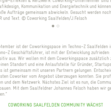
nergie-Effekten & Netzwerk: Coworking-Unternehmer sind 
rafikdesign, Kommunikation und Energietechnik und könne
ße Aufträge gemeinsam abwickeln. Gesucht werden noch 
R und Text. © Coworking Saalfelden/J.Felsch
1
2
tember ist der Coworkingspace im Techno-Z Saalfelden i
hno-Z Geschäftsführer, ist mit der Entwicklung zufrieden
ositiv aus. Wir wollen mit dem Coworkingspace zusätzlich
nen Standort und eine Anlaufstelle für Gründer, Startup
s ist gemeinsam mit unseren Partnern gelungen. Entscheid
rsten Coworker vom Angebot überzeugen konnten. Sie profi
n und dem Netzwerk. Nächstes Ziel ist es nun, die Commu
auen. Mit dem Saalfeldner Johannes Felsch haben wir ge
en.“
COWORKING SAALFELDEN COMMUNITY WÄCHST