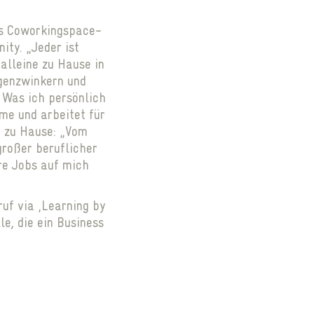
ls Coworkingspace-
ity. „Jeder ist
alleine zu Hause in
ugenzwinkern und
 Was ich persönlich
lme und arbeitet für
o zu Hause: „Vom
großer beruflicher
re Jobs auf mich
ruf via ‚Learning by
e, die ein Business