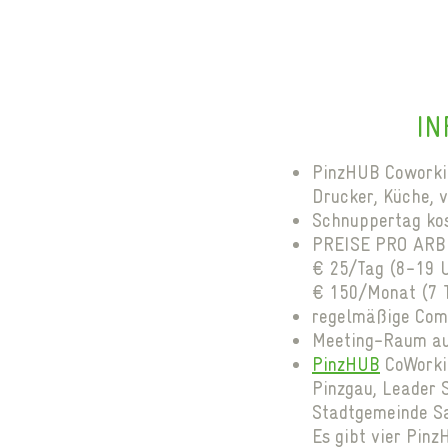
IN
PinzHUB Coworkin
Drucker, Küche, 
Schnuppertag ko
PREISE PRO ARBE
€ 25/Tag (8-19 Uh
€ 150/Monat (7 T
regelmäßige Com
Meeting-Raum auc
PinzHUB
CoWorkin
Pinzgau, Leader 
Stadtgemeinde Sa
Es gibt vier Pinz