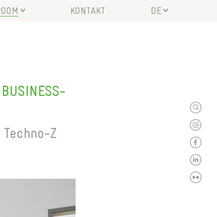
ROOM
KONTAKT
DE
E
EN
IN
 BUSINESS-
STALTUNGEN
LOADS
m Techno-Z