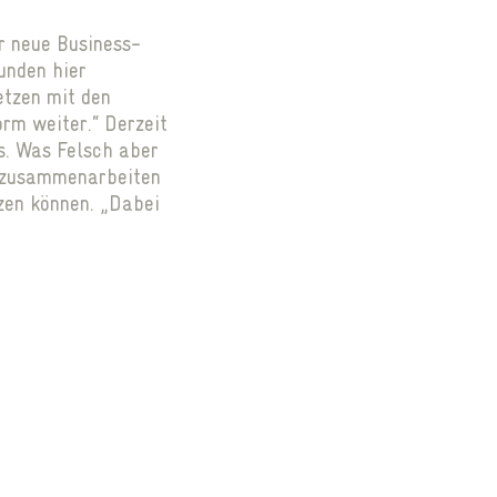
r neue Business-
unden hier
etzen mit den
rm weiter.“ Derzeit
ts. Was Felsch aber
t zusammenarbeiten
en können. „Dabei